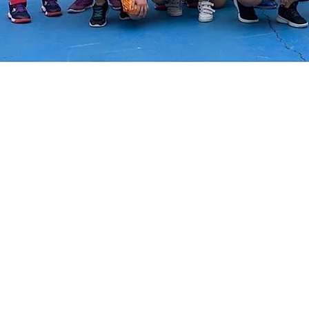
© 2019 CLUB BOMBA BASKET Calle Fray Juan Regla, N